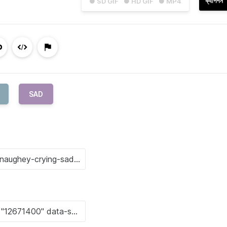
ক্যাপশন
● SD GIF
● HD GIF
● MP4
SAD