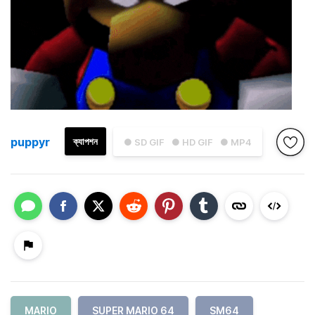
puppyr
ক্যাপশন
● SD GIF
● HD GIF
● MP4
MARIO
SUPER MARIO 64
SM64