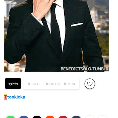
ক্যাপশন
● SD GIF
● HD GIF
● MP4
T
tookicka