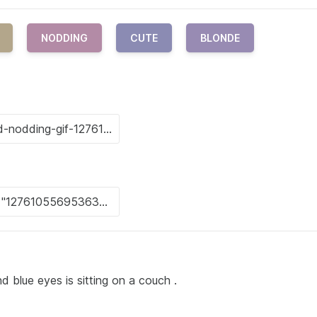
NODDING
CUTE
BLONDE
ir and blue eyes is sitting on a couch .