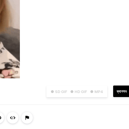
ক্যাপশন
● SD GIF
● HD GIF
● MP4