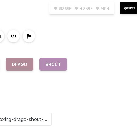
ক্যাপশন
● SD GIF
● HD GIF
● MP4
DRAGO
SHOUT