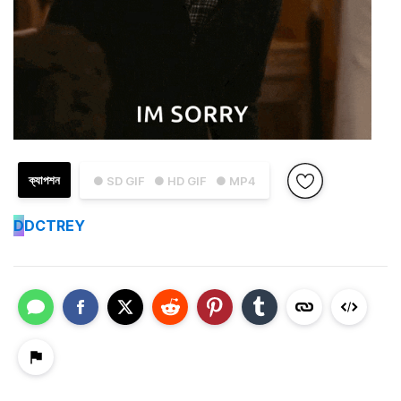
ক্যাপশন
● SD GIF
● HD GIF
● MP4
D
DCTREY