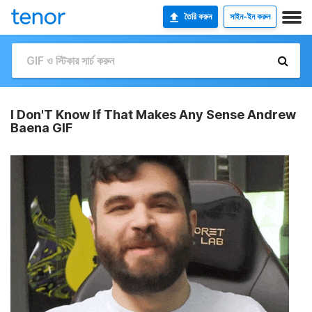
তৈরি করুন
সাইন-ইন করুন
I Don'T Know If That Makes Any Sense Andrew
Baena GIF