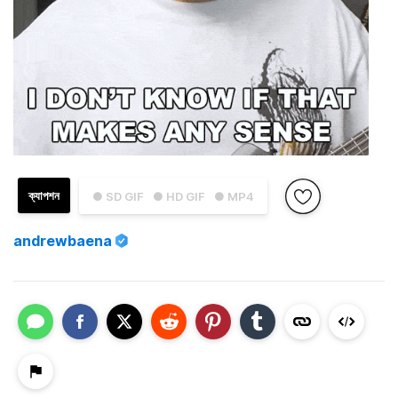
ক্যাপশন
● SD GIF
● HD GIF
● MP4
andrewbaena