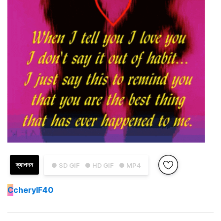
ক্যাপশন
● SD GIF
● HD GIF
● MP4
C
cherylF40