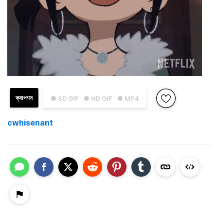
ক্যাপশন
● SD GIF
● HD GIF
● MP4
cwhisenant