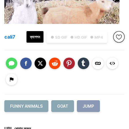
cali7
ক্যাপশন
● SD GIF
● HD GIF
● MP4
FUNNY ANIMALS
GOAT
JUMP
URL শেয়ার করুন