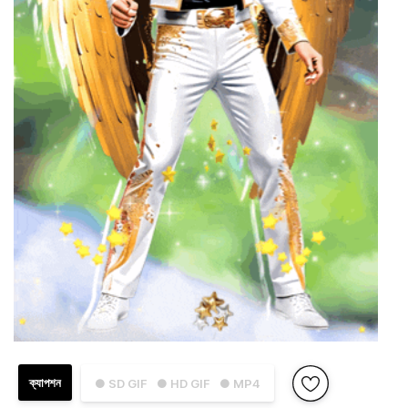
ক্যাপশন
● SD GIF
● HD GIF
● MP4