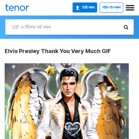
তৈরি করুন
সাইন-ইন করুন
Elvis Presley Thank You Very Much GIF