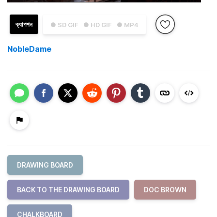
ক্যাপশন
● SD GIF
● HD GIF
● MP4
NobleDame
DRAWING BOARD
BACK TO THE DRAWING BOARD
DOC BROWN
CHALKBOARD