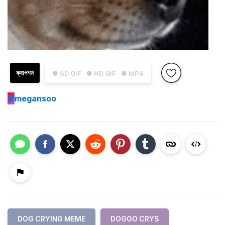
ক্যাপশন
● SD GIF
● HD GIF
● MP4
M
megansoo
DOG CRYING MEME
DOGGO CRYS