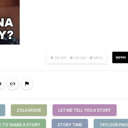
ক্যাপশন
● SD GIF
● HD GIF
● MP4
ZOLA MOVIE
LET ME TELL YOU A STORY
 TO SHARE A STORY
STORY TIME
TAYLOUR PAIG