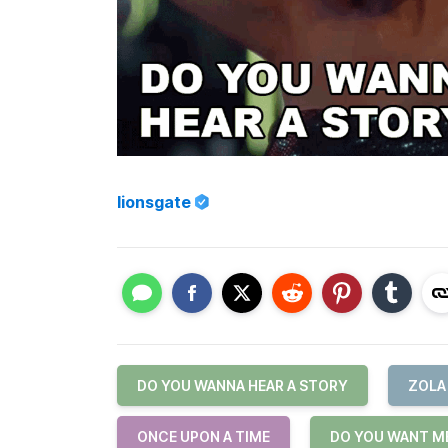
lionsgate
DO YOU WANNA HEAR A STORY
ZOLA
ONCE UPON A TIME
DO YOU WANT ME