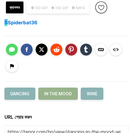
ক্যাপশন
● SD GIF
● HD GIF
● MP4
S
Spiderbat36
DANCING
IN THE MOOD
WINE
URL শেয়ার করুন