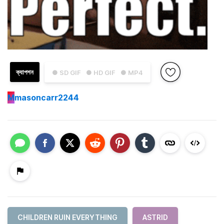
ক্যাপশন
● SD GIF
● HD GIF
● MP4
M
masoncarr2244
CHILDREN RUIN EVERYTHING
ASTRID