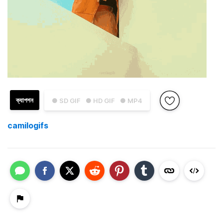
ক্যাপশন
● SD GIF
● HD GIF
● MP4
camilogifs