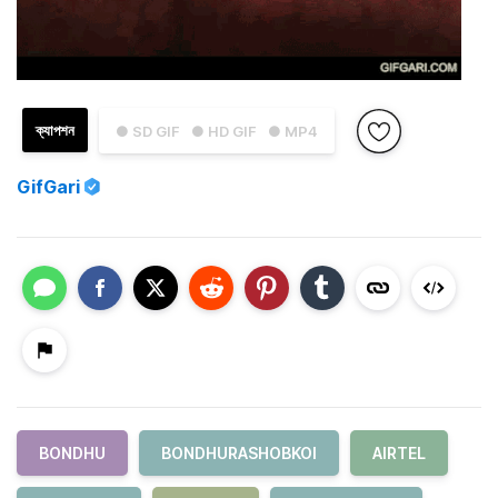
ক্যাপশন
● SD GIF
● HD GIF
● MP4
GifGari
BONDHU
BONDHURASHOBKOI
AIRTEL