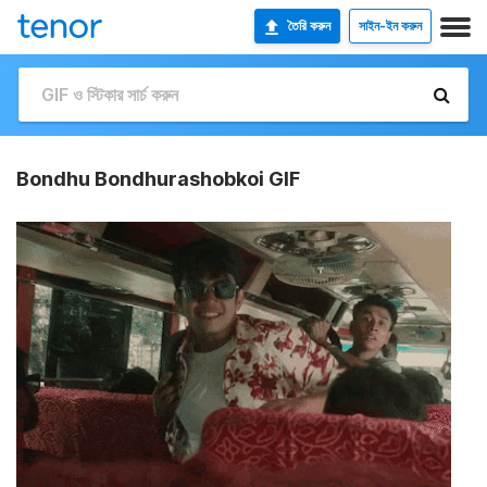
তৈরি করুন
সাইন-ইন করুন
Bondhu Bondhurashobkoi GIF