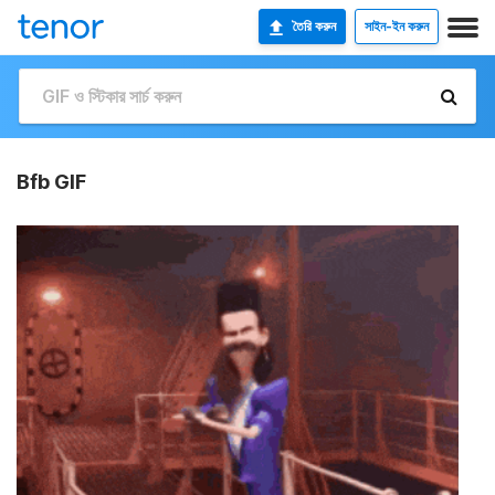
তৈরি করুন
সাইন-ইন করুন
Bfb GIF