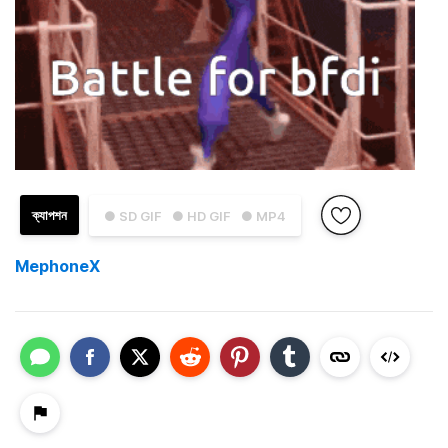
ক্যাপশন
● SD GIF
● HD GIF
● MP4
MephoneX