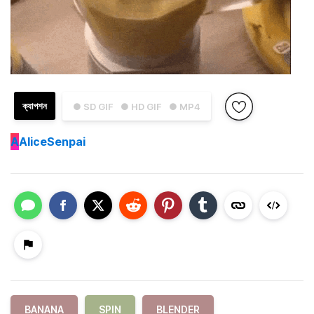
ক্যাপশন
● SD GIF
● HD GIF
● MP4
A
AliceSenpai
BANANA
SPIN
BLENDER