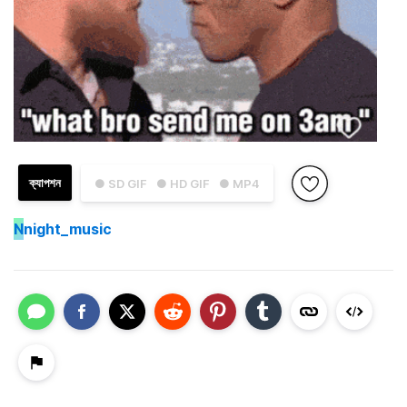
ক্যাপশন
● SD GIF
● HD GIF
● MP4
N
night_music