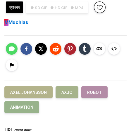
ক্যাপশন
● SD GIF
● HD GIF
● MP4
M
Muchlas
AXEL JOHANSSON
AXJO
ROBOT
ANIMATION
URL শেয়ার করুন