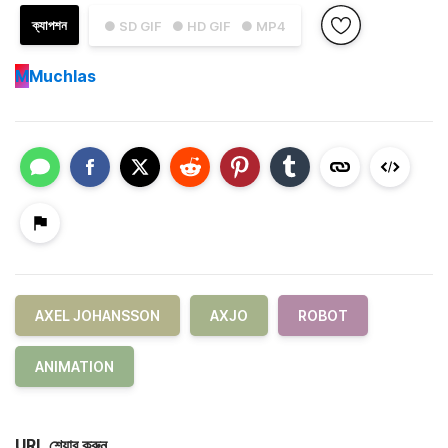
ক্যাপশন
● SD GIF
● HD GIF
● MP4
M
Muchlas
AXEL JOHANSSON
AXJO
ROBOT
ANIMATION
URL শেয়ার করুন