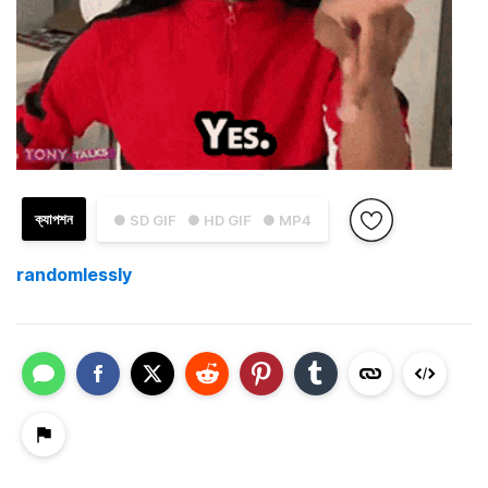
ক্যাপশন
● SD GIF
● HD GIF
● MP4
randomlessly