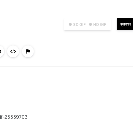
ক্যাপশন
● SD GIF
● HD GIF