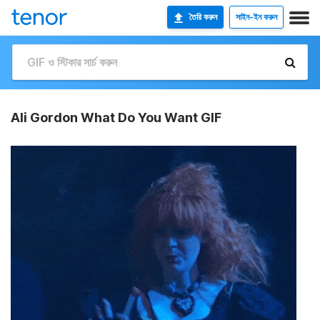
তৈরি করুন
সাইন-ইন করুন
Ali Gordon What Do You Want GIF