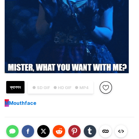
ক্যাপশন
● SD GIF
● HD GIF
● MP4
M
Mouthface