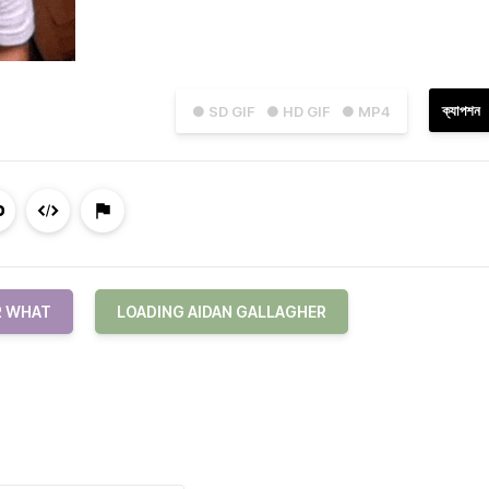
ক্যাপশন
● SD GIF
● HD GIF
● MP4
R WHAT
LOADING AIDAN GALLAGHER