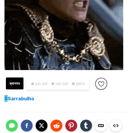
ক্যাপশন
● SD GIF
● HD GIF
● MP4
S
Sarrabulho