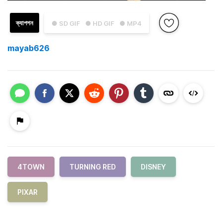
ক্যাপশন
● SD GIF
● HD GIF
● MP4
mayab626
4TOWN
TURNING RED
DISNEY
PIXAR