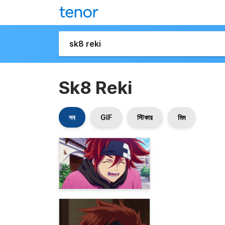
Sk8 Reki
সব
GIF
স্টিকার
মিম