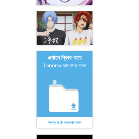
এখানে ক্লিক করে
Tenor-এ আপলোড করুন
নিজস্ব GIF আপলোড করুন