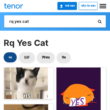
তৈরি করুন
সাইন-ইন করুন
Rq Yes Cat
সব
GIF
স্টিকার
মিম