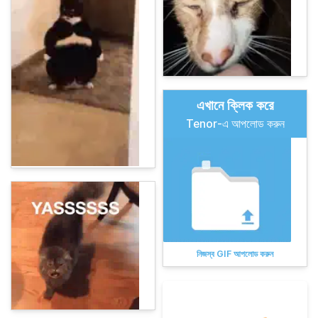
এখানে ক্লিক করে
Tenor-এ আপলোড করুন
নিজস্ব GIF আপলোড করুন