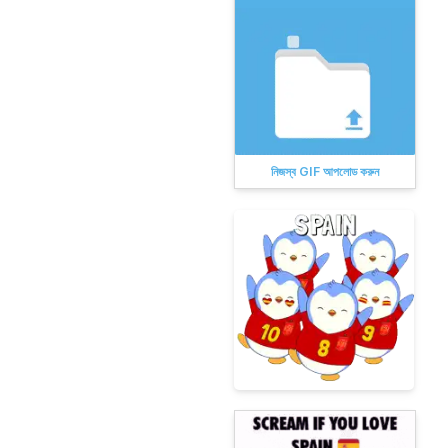
নিজস্ব GIF আপলোড করুন