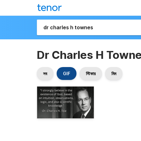
Dr Charles H Town
সব
GIF
স্টিকার
মিম