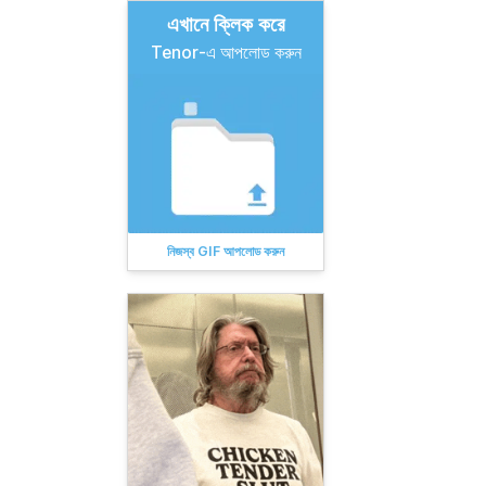
এখানে ক্লিক করে
Tenor-এ আপলোড করুন
নিজস্ব GIF আপলোড করুন