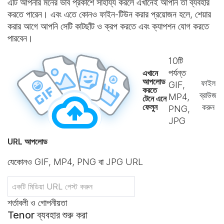
এটি আপনার মনের ভাব প্রকাশে সাহায্য করলে এখানেই আপনি তা ব্যবহার
করতে পারেন। এবং এতে কোনও ফাইন-টিউন করার প্রয়োজন হলে, শেয়ার
করার আগে আপনি সেটি কাটছাঁট ও ক্রপ করতে এবং ক্যাপশন যোগ করতে
পারবেন।
10
টি
পর্যন্ত
এখানে
আপলোড
ফাইল
GIF,
করতে
ব্রাউজ
MP4,
টেনে এনে
ফেলুন
করুন
PNG,
JPG
URL আপলোড
যেকোনও GIF, MP4, PNG বা JPG URL
শর্তাবলী ও গোপনীয়তা
Tenor ব্যবহার শুরু করা