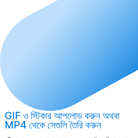
GIF ও স্টিকার
আপলোড করুন
অথবা
MP4 থেকে সেগুলি
তৈরি করুন