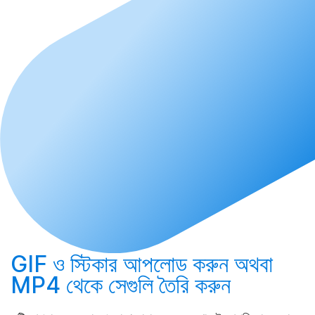
GIF ও স্টিকার
আপলোড করুন
অথবা
MP4 থেকে সেগুলি
তৈরি করুন