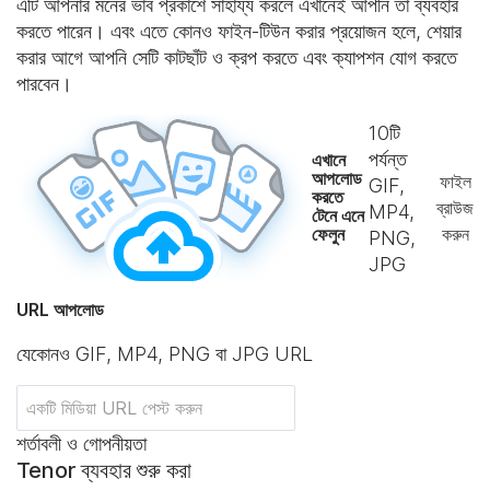
এটি আপনার মনের ভাব প্রকাশে সাহায্য করলে এখানেই আপনি তা ব্যবহার
করতে পারেন। এবং এতে কোনও ফাইন-টিউন করার প্রয়োজন হলে, শেয়ার
করার আগে আপনি সেটি কাটছাঁট ও ক্রপ করতে এবং ক্যাপশন যোগ করতে
পারবেন।
10
টি
পর্যন্ত
এখানে
আপলোড
ফাইল
GIF,
করতে
ব্রাউজ
MP4,
টেনে এনে
ফেলুন
করুন
PNG,
JPG
URL আপলোড
যেকোনও GIF, MP4, PNG বা JPG URL
শর্তাবলী ও গোপনীয়তা
Tenor ব্যবহার শুরু করা