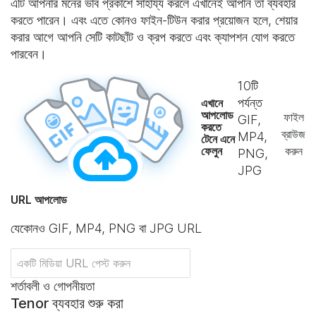
এটি আপনার মনের ভাব প্রকাশে সাহায্য করলে এখানেই আপনি তা ব্যবহার
করতে পারেন। এবং এতে কোনও ফাইন-টিউন করার প্রয়োজন হলে, শেয়ার
করার আগে আপনি সেটি কাটছাঁট ও ক্রপ করতে এবং ক্যাপশন যোগ করতে
পারবেন।
10
টি
পর্যন্ত
এখানে
আপলোড
ফাইল
GIF,
করতে
ব্রাউজ
MP4,
টেনে এনে
ফেলুন
করুন
PNG,
JPG
URL আপলোড
যেকোনও GIF, MP4, PNG বা JPG URL
শর্তাবলী ও গোপনীয়তা
Tenor ব্যবহার শুরু করা