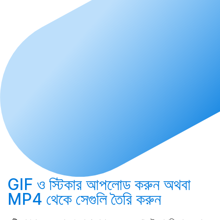
GIF ও স্টিকার
আপলোড করুন
অথবা
MP4 থেকে সেগুলি
তৈরি করুন