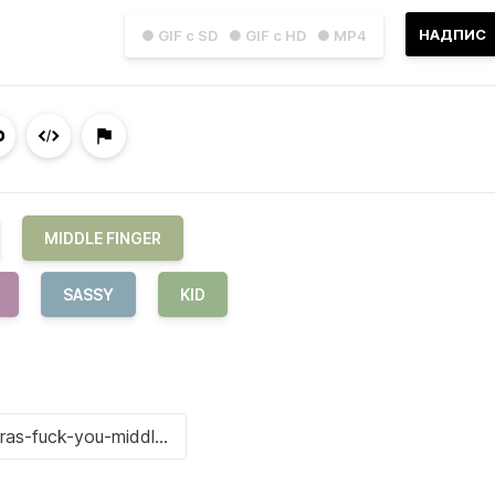
НАДПИС
● GIF с SD
● GIF с HD
● MP4
MIDDLE FINGER
SASSY
KID