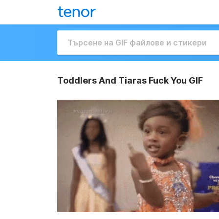
Toddlers And Tiaras Fuck You GIF