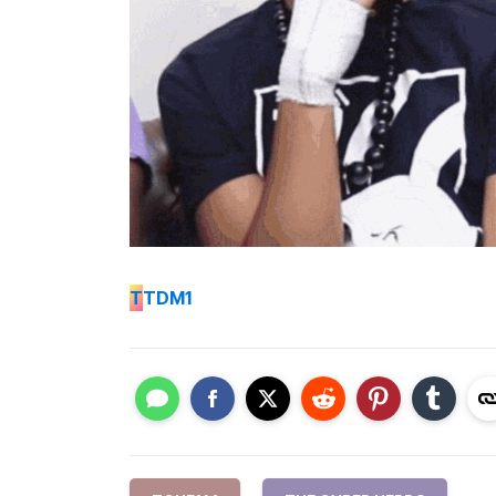
T
TDM1