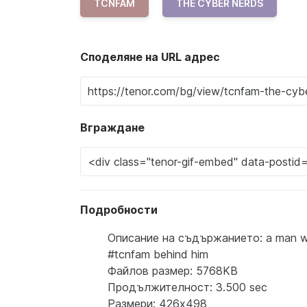
TCNFAM
THE CYBER NERDS
Споделяне на URL адрес
Вграждане
Подробности
Описание на съдържанието: a man wear
#tcnfam behind him
Файлов размер: 5768KB
Продължителност: 3.500 sec
Размери: 426x498