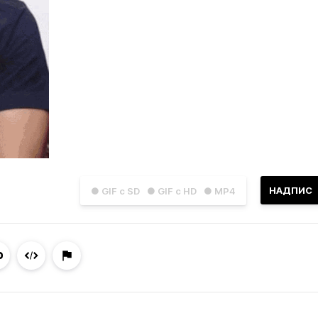
НАДПИС
● GIF с SD
● GIF с HD
● MP4