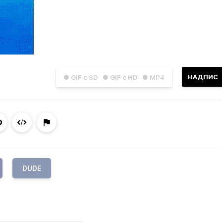
НАДПИС
● GIF с SD
● GIF с HD
● MP4
DUDE