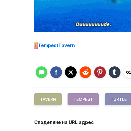
T
TempestTavern
TAVERN
TEMPEST
TURTLE
Споделяне на URL адрес