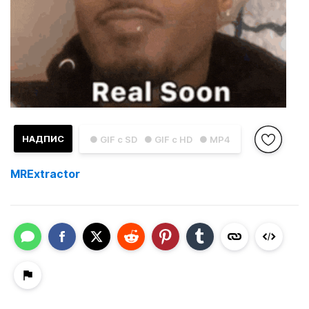
НАДПИС
● GIF с SD
● GIF с HD
● MP4
MRExtractor