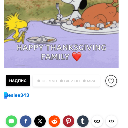
НАДПИС
● GIF с SD
● GIF с HD
● MP4
L
leslee343