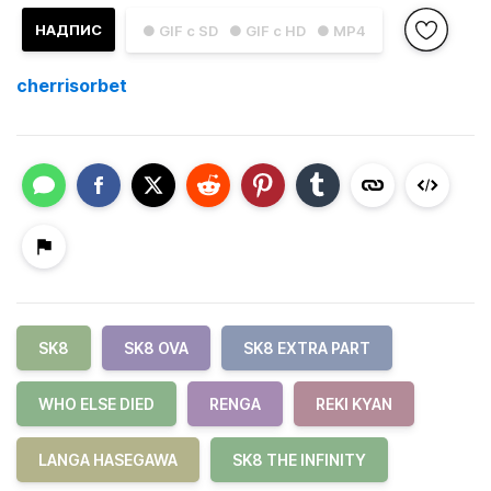
НАДПИС
● GIF с SD
● GIF с HD
● MP4
cherrisorbet
SK8
SK8 OVA
SK8 EXTRA PART
WHO ELSE DIED
RENGA
REKI KYAN
LANGA HASEGAWA
SK8 THE INFINITY