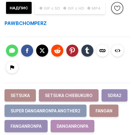
НАДПИС
● GIF с SD
● GIF с HD
● MP4
PAWBCHOMPERZ
SETSUKA
SETSUKA CHIEBUKURO
SDRA2
SUPER DANGANRONPA ANOTHER2
FANGAN
FANGANRONPA
DANGANRONPA