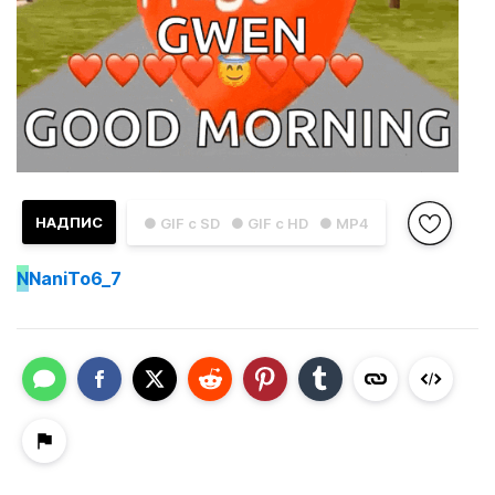
НАДПИС
● GIF с SD
● GIF с HD
● MP4
N
NaniTo6_7