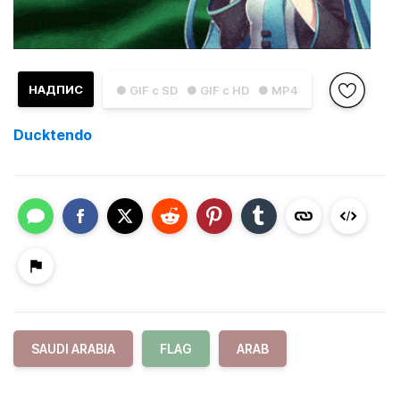
НАДПИС
● GIF с SD
● GIF с HD
● MP4
Ducktendo
SAUDI ARABIA
FLAG
ARAB