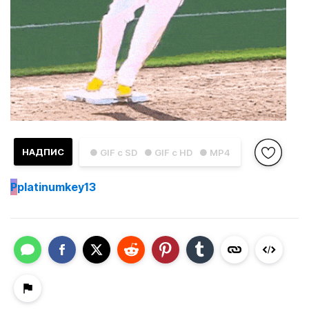
НАДПИС
● GIF с SD
● GIF с HD
● MP4
P
platinumkey13