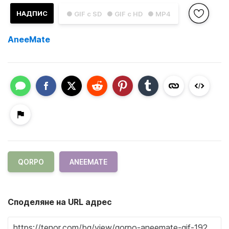
НАДПИС
● GIF с SD
● GIF с HD
● MP4
AneeMate
QORPO
ANEEMATE
Споделяне на URL адрес