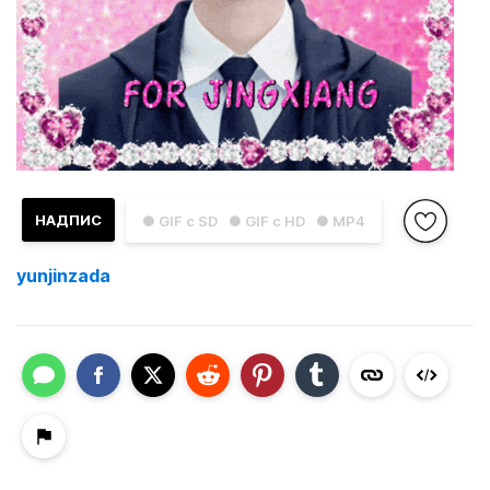
НАДПИС
● GIF с SD
● GIF с HD
● MP4
yunjinzada