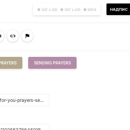
НАДПИС
● GIF с SD
● GIF с HD
● MP4
PRAYERS
SENDING PRAYERS